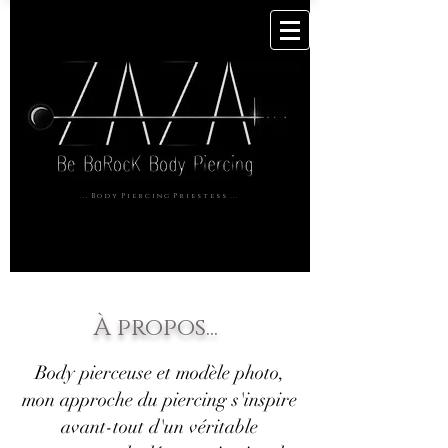
. . . B o d y P i e r c i n g P r i e s t e s s . . .
À propos...
Body pierceuse et modèle photo,
mon approche du piercing s'inspire
avant-tout d'un véritable