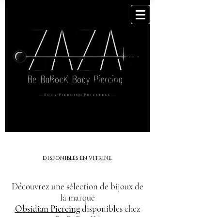
. . . B o d y P i e r c i n g P r i e s t e s s . . .
disponibles en vitrine.
Découvrez une sélection de bijoux de
la marque
Obsidian Piercing
disponibles chez